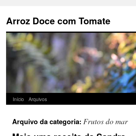
Pular
para
Arroz Doce com Tomate
o
conteúdo
Início
Arquivos
Frutos do mar
Arquivo da categoria: