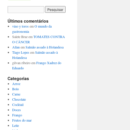
Últimos comentários
vino y toros
em
O mundo da
gastronomia
Salete Braz
em
TOMATES CONTRA
O CÂNCER
Allan
em
Salmão assado à Holandesa
Tiago Lopes
em
Salmão assado à
Holandesa
gilvan ribeiro
em
Frango Xadrez do
Eduardo
Categorias
Arroz
Bolo
Carne
Chocolate
Cocktail
Doces
Frango
Frutos do mar
Leite