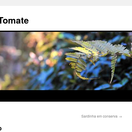
Tomate
Sardinha em conserva
→
o