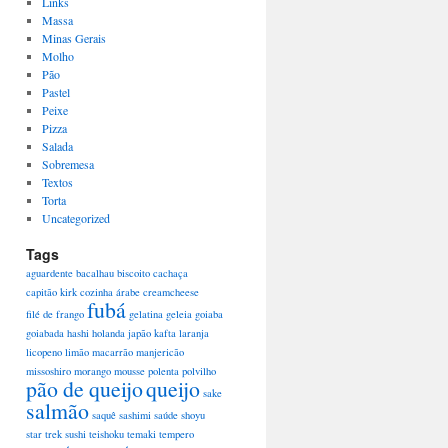
Links
Massa
Minas Gerais
Molho
Pão
Pastel
Peixe
Pizza
Salada
Sobremesa
Textos
Torta
Uncategorized
Tags
aguardente
bacalhau
biscoito
cachaça
capitão kirk
cozinha árabe
creamcheese
fubá
filé de frango
gelatina
geleia
goiaba
goiabada
hashi
holanda
japão
kafta
laranja
licopeno
limão
macarrão
manjericão
missoshiro
morango
mousse
polenta
polvilho
pão de queijo
queijo
sake
salmão
saquê
sashimi
saúde
shoyu
star trek
sushi
teishoku
temaki
tempero