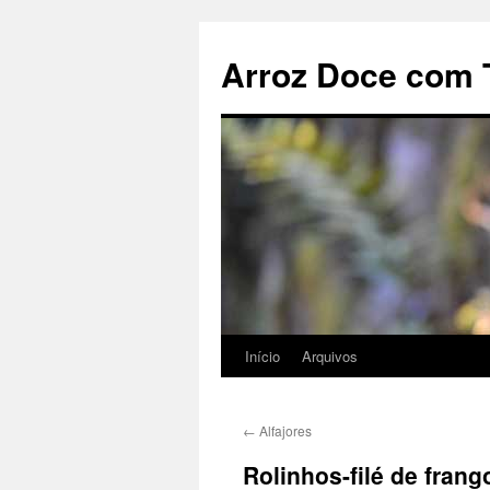
Pular
para
Arroz Doce com 
o
conteúdo
Início
Arquivos
←
Alfajores
Rolinhos-filé de frang