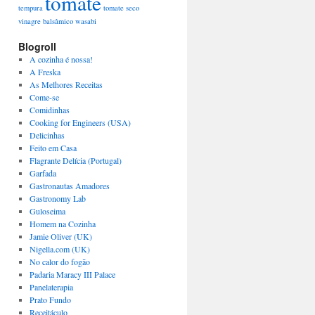
tomate
tempura
tomate seco
vinagre balsâmico
wasabi
Blogroll
A cozinha é nossa!
A Freska
As Melhores Receitas
Come-se
Comidinhas
Cooking for Engineers (USA)
Delicinhas
Feito em Casa
Flagrante Delícia (Portugal)
Garfada
Gastronautas Amadores
Gastronomy Lab
Guloseima
Homem na Cozinha
Jamie Oliver (UK)
Nigella.com (UK)
No calor do fogão
Padaria Maracy III Palace
Panelaterapia
Prato Fundo
Receitáculo