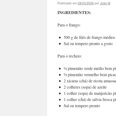
Publicado em
28/03/2006
por
João M
INGREDIENTES:
Para o frango:
500 g de filés de frango médios 
Sal ou tempero pronto a gosto
Para o recheio:
½ pimentão verde médio bem p
½ pimentão vermelho bem pica
2 xícaras (chá) de ricota amassa
2 colheres (sopa) de azeite
1 colher (sopa) de manjericão p
1 colher (chá) de sálvia fresca p
Sal ou tempero pronto