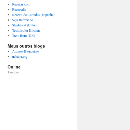
Receitas.com
Recepedia
Recetas de Comidas (Espanha)
Seja Bemvinho
Slashfood (USA)
Technicolor Kitchen
Trem Bom (UK)
Meus outros blogs
Amigos Blogueiros
nababu.org
Online
1 online