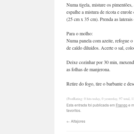
Numa tigela, misture os pimentões, a 
espalhe a mistura de ricota e enr
(25 cm x 35 cm). Prenda as laterai
Para o molho:
Numa panela com azeite, refogue o a
de caldo diluídos. Acerte o sal, col
Deixe cozinhar por 30 min, mexendo
as folhas de manjerona.
Retire do fogo, tire o barbante e de
(PostRating: 0 hits today, 0 yesterday, 97 total, 
Esta entrada foi publicada em
Frango
e m
favoritos.
←
Alfajores