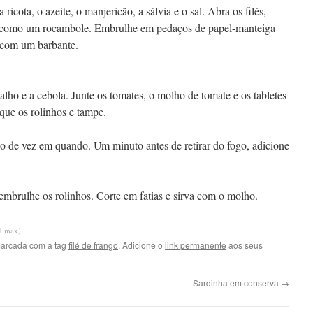
ricota, o azeite, o manjericão, a sálvia e o sal. Abra os filés,
ole como um rocambole. Embrulhe em pedaços de papel-manteiga
s com um barbante.
lho e a cebola. Junte os tomates, o molho de tomate e os tabletes
oque os rolinhos e tampe.
 de vez em quando. Um minuto antes de retirar do fogo, adicione
sembrulhe os rolinhos. Corte em fatias e sirva com o molho.
11 max)
arcada com a tag
filé de frango
. Adicione o
link permanente
aos seus
Sardinha em conserva
→