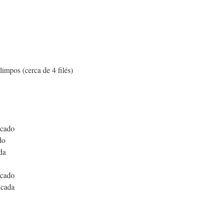
limpos (cerca de 4 filés)
icado
do
da
icado
icada