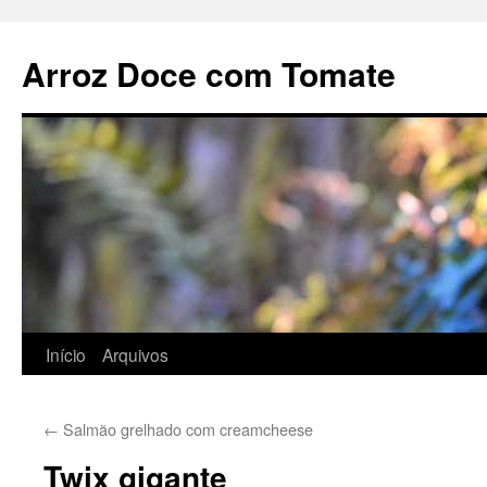
Pular
para
Arroz Doce com Tomate
o
conteúdo
Início
Arquivos
←
Salmão grelhado com creamcheese
Twix gigante